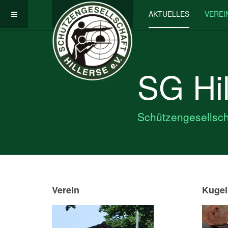
AKTUELLES
VEREI
SG Hil
Schützengesellscha
Verein
Kugel