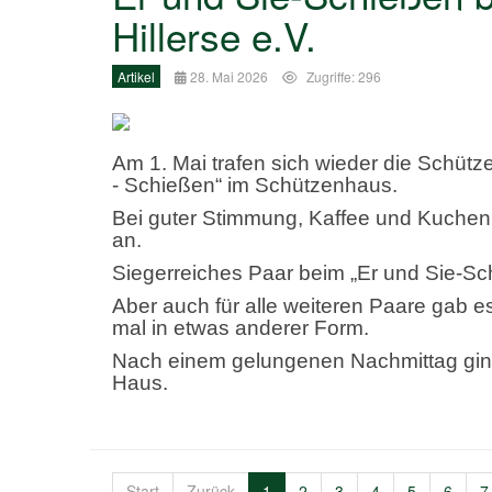
Hillerse e.V.
Artikel
28. Mai 2026
Zugriffe: 296
Am 1. Mai trafen sich wieder die Schütz
- Schießen“ im Schützenhaus.
Bei guter Stimmung, Kaffee und Kuchen
an.
Siegerreiches Paar beim „Er und Sie-S
Aber auch für alle weiteren Paare gab e
mal in etwas anderer Form.
Nach einem gelungenen Nachmittag gin
Haus.
Start
Zurück
1
2
3
4
5
6
7