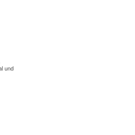
n
al und