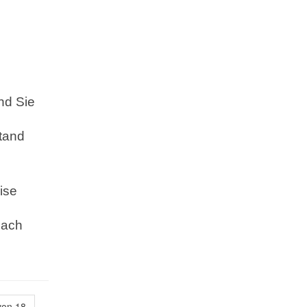
nd Sie
tand
ise
nach
von 18