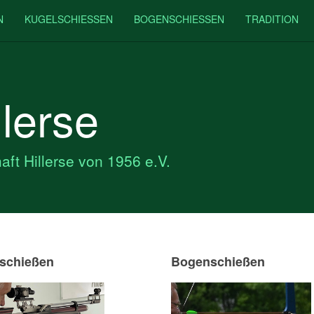
N
KUGELSCHIESSEN
BOGENSCHIESSEN
TRADITION
lerse
ft Hillerse von 1956 e.V.
schießen
Bogenschießen