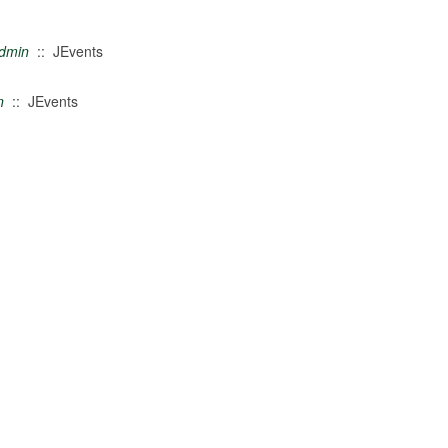
dmin
:: JEvents
n
:: JEvents